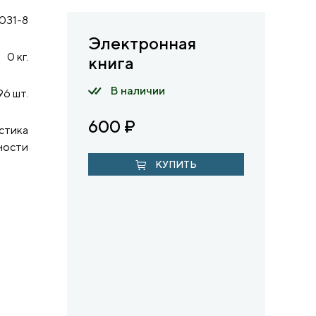
031-8
Электронная
0 кг.
книга
В наличии
96 шт.
600
₽
стика
ности
КУПИТЬ