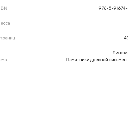
SBN
978-5-91674-
асса
траниц
4
Лингви
ема
Памятники древней письмен