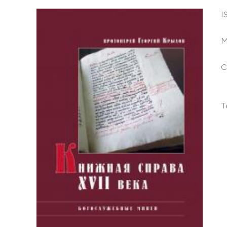
I
М
С
Т