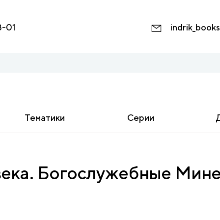
8-01
indrik_book
Тематики
Серии
 века. Богослужебные Мин