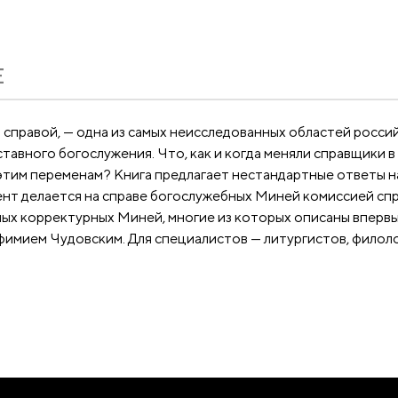
Е
 справой, — одна из самых неисследованных областей россий
авного богослужения. Что, как и когда меняли справщики в
этим переменам? Книга предлагает нестандартные ответы на
ент делается на справе богослужебных Миней комиссией спр
ых корректурных Миней, многие из которых описаны впервы
мием Чудовским. Для специалистов — литургистов, филолог