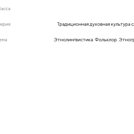
асса
ерия
Традиционная духовная культура с
ема
Этнолингвистика. Фольклор. Этног