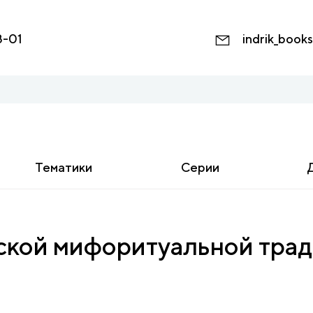
8-01
indrik_book
Тематики
Серии
сской мифоритуальной трад