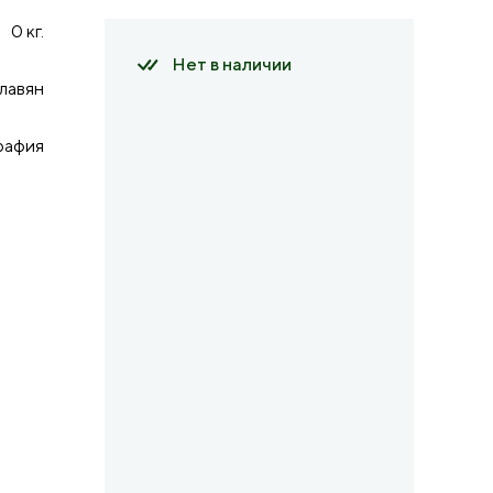
0 кг.
Нет в наличии
лавян
рафия