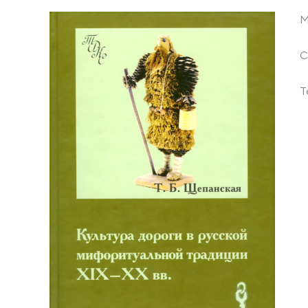
М
С
Т