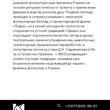
казацком фольклоре еще при жизни Разина на
основе ритуалистического сюжета о принесении
девушки в жертву речному духу. Позднее легенда
приходит в соприкосновение с тематикой
фольклорных баллад, а также народной драмы
«Лодка», но в своей «исходной» полноте не
сохраняется устной традицией. Однако она
порождает огромное количество литературных,
театральных, кинематографических, живописных,
скульптурных, музыкальных переработок, а
популярная песня на стихи Д.Н. Садовникова («Из-
за острова на стрежень…», 1883) возвращает
сюжет в устную традицию, оказывая уже
вторичное влияние на доживший до нашего
времени фольклор о Разине.
+7(977)905-58-01