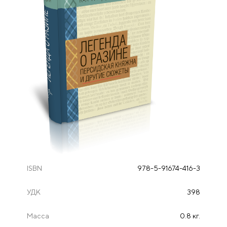
ISBN
978-5-91674-416-3
УДК
398
Масса
0.8 кг.