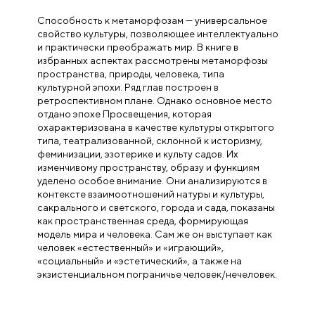
Способность к метаморфозам — универсальное
свойство культуры, позволяющее интеллектуально
и практически преображать мир. В книге в
избранных аспектах рассмотрены метаморфозы
пространства, природы, человека, типа
культурной эпохи. Ряд глав построен в
ретроспективном плане. Однако основное место
отдано эпохе Просвещения, которая
охарактеризована в качестве культуры открытого
типа, театрализованной, склонной к историзму,
феминизации, эзотерике и культу садов. Их
изменчивому пространству, образу и функциям
уделено особое внимание. Они анализируются в
контексте взаимоотношений натуры и культуры,
сакрального и светского, города и сада, показаны
как пространственная среда, формирующая
модель мира и человека. Сам же он выступает как
человек «естественный» и «играющий»,
«социальный» и «эстетический», а также на
экзистенциальном пограничье человек/нечеловек.