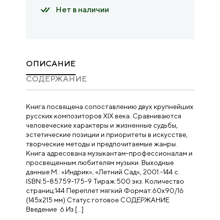
Нет в наличии
ОПИСАНИЕ
CОДЕРЖАНИЕ
Книга посвящена сопоставлению двух крупнейших
русских композиторов XIX века. Сравниваются
человеческие характеры и жизненные судьбы,
эстетические позиции и приоритеты в ис­кусстве,
творческие методы и предпочитаемые жанры.
Книга адресована музыкантам-профессионалам и
просвещен­ным любителям музыки. Выходные
данные:М.: «Индрик»; «Летний Сад», 2001.-144 с.
ISBN:5-85759-175-9 Тираж:500 экз. Количество
страниц:144 Переплет:мягкий Формат:60х90/16
(145х215 мм) Статус:готовое СОДЕРЖАНИЕ
Введение 6 Из […]