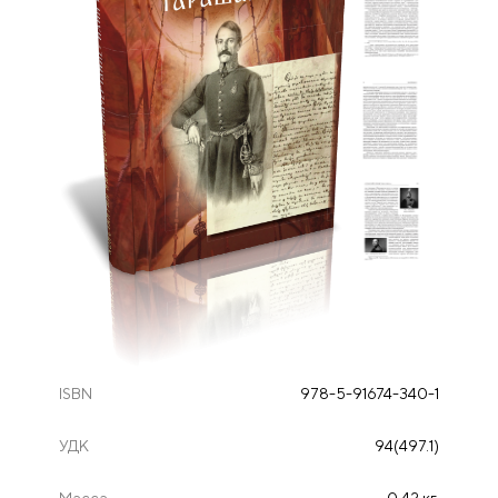
ISBN
978-5-91674-340-1
УДК
94(497.1)
Масса
0.42 кг.