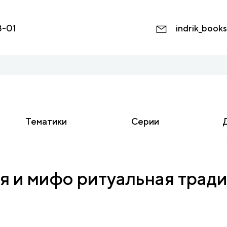
8-01
indrik_book
Тематики
Серии
 и мифо ритуальная тради