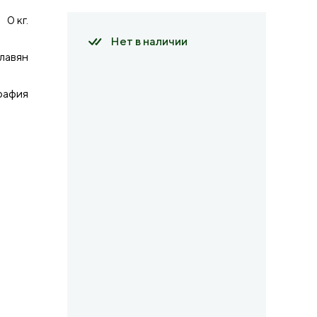
0 кг.
Нет в наличии
лавян
рафия