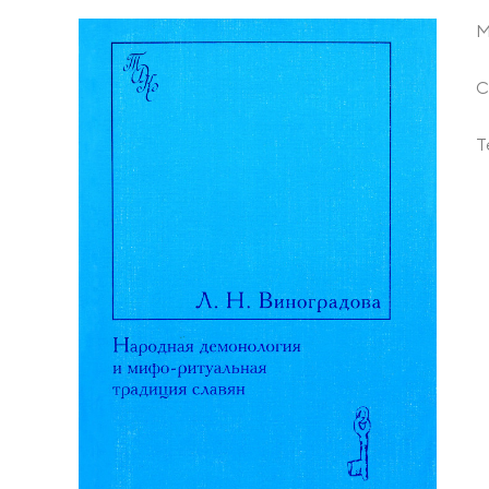
М
С
Т