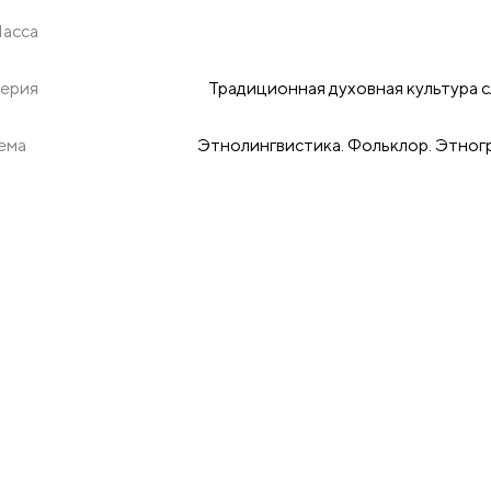
асса
ерия
Традиционная духовная культура с
ема
Этнолингвистика. Фольклор. Этног