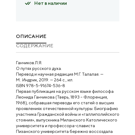
Нет в наличии
ОПИСАНИЕ
CОДЕРЖАНИЕ
Ганчиков Л.Я.
О путях русского духа.
Перевод и научная редакция М.Г. Талалая. —
М.: Индрик, 2019. — 264 с., ил.
ISBN 978-5-91674-536-8
Первая публикация на русском языке философа
Леонида Ганчикова (Тверь, 1893 – Флоренция,
1968), собравшая переводы его статей о высших
проявлениях отечественной культуры. Биографию
участника Гражданской войны и «галлиполийского
стояния», выпускника Миланского Католического
университета и профессора-слависта
Пизанского университета бережно воссоздала