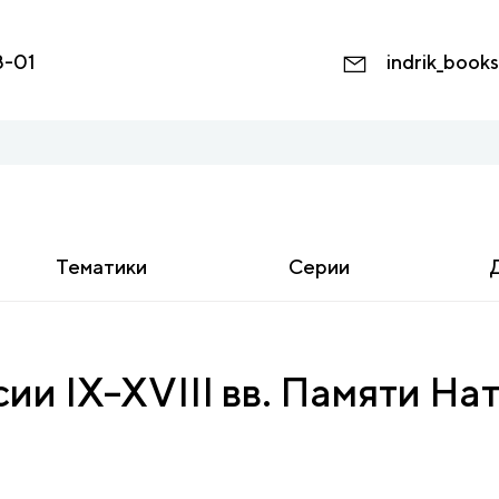
8-01
indrik_book
Тематики
Серии
ии IX–XVIII вв. Памяти Н