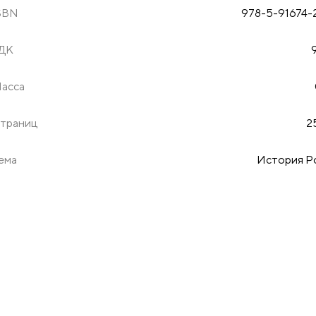
SBN
978-5-91674-
ДК
асса
траниц
2
ема
История Р