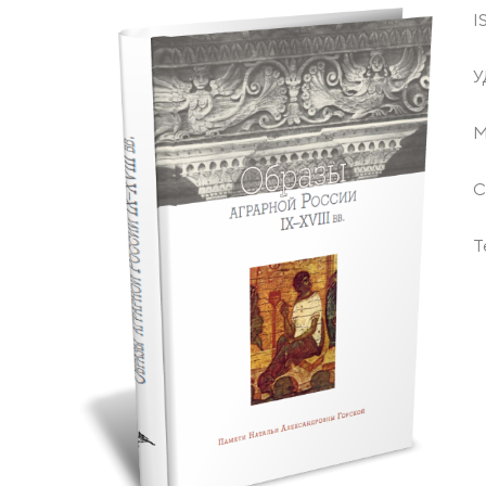
I
У
М
С
Т