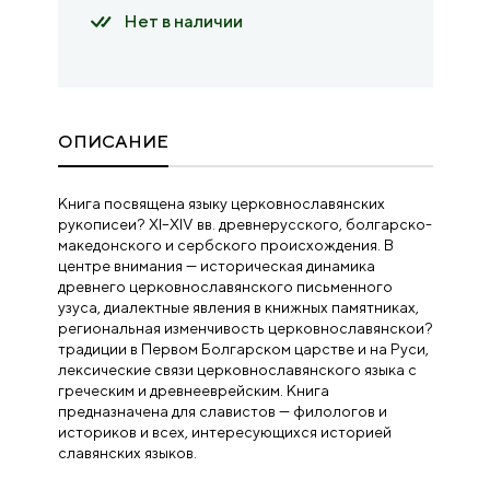
Нет в наличии
ОПИСАНИЕ
Книга посвящена языку церковнославянских
рукописеи? XI–XIV вв. древнерусского, болгарско-
македонского и сербского происхождения. В
центре внимания — историческая динамика
древнего церковнославянского письменного
узуса, диалектные явления в книжных памятниках,
региональная изменчивость церковнославянскои?
традиции в Первом Болгарском царстве и на Руси,
лексические связи церковнославянского языка с
греческим и древнееврейским. Книга
предназначена для славистов — филологов и
историков и всех, интересующихся историей
славянских языков.