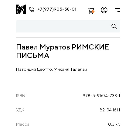
+7(977)905-58-01
2
Павел Муратов РИМСКИЕ
ПИСЬМА
Патриция Деотто, Михаил Талалай
ISBN
978-5-91674-733-1
УДК
82-94.161.1
Масса
0.3 кг.