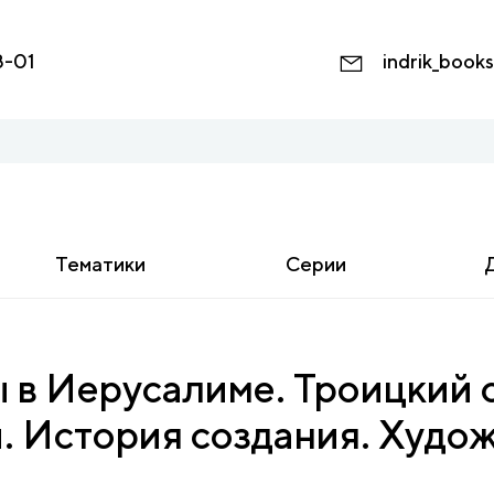
8-01
indrik_book
Тематики
Серии
 в Иерусалиме. Троицкий 
 История создания. Худо