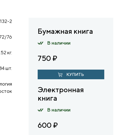
132-2
Бумажная книга
72/76
В наличии
.52 кг.
750
₽
84 шт.
КУПИТЬ
логия
Электронная
осток
книга
В наличии
600
₽