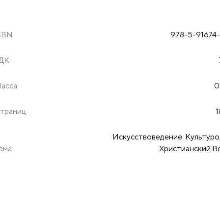
SBN
978-5-91674-
ДК
асса
0
траниц
1
Искусствоведение. Культуро
ема
Христианский В