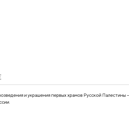
Е
возведения и украшения первых храмов Русской Палестины 
ссии.