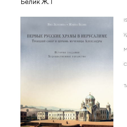
Белик Ж. Г
I
У
М
С
Т