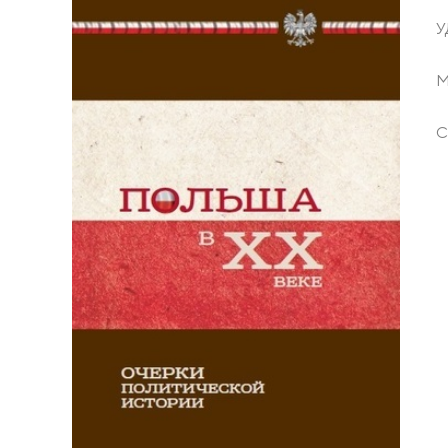
У
М
С