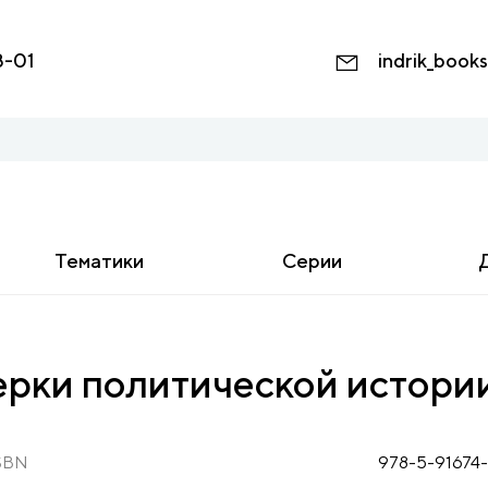
8-01
indrik_book
Тематики
Серии
ерки политической истори
SBN
978-5-91674-