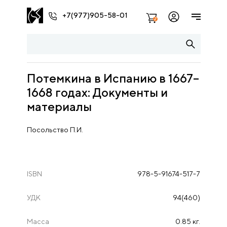
+7(977)905-58-01
2
Потемкина в Испанию в 1667–
1668 годах: Документы и
материалы
Посольство П.И.
ISBN
978-5-91674-517-7
УДК
94(460)
Масса
0.85 кг.