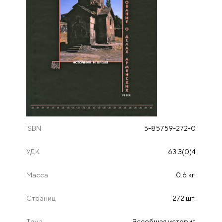
ISBN
5-85759-272-0
УДК
63.3(0)4
Масса
0.6 кг.
Страниц
272 шт.
Тема
Всеобщая история