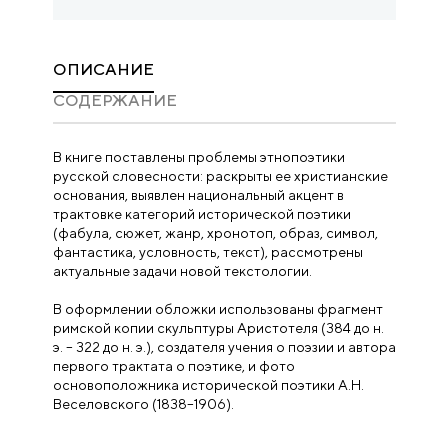
ОПИСАНИЕ
CОДЕРЖАНИЕ
В книге поставлены проблемы этнопоэтики
русской словесности: раскрыты ее христианские
основания, выявлен национальный акцент в
трактовке категорий исторической поэтики
(фабула, сюжет, жанр, хронотоп, образ, символ,
фантастика, условность, текст), рассмотрены
актуальные задачи новой текстологии.
В оформлении обложки использованы фрагмент
римской копии скульптуры Аристотеля (384 до н.
э. – 322 до н. э.), создателя учения о поэзии и автора
первого трактата о поэтике, и фото
основоположника исторической поэтики А.Н.
Веселовского (1838–1906).