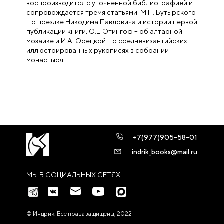
воспроизводится с уточненной
библиографией и
сопровождается тремя статьями: М.Н. Бутырского
– о поездке
Никодима Павловича и истории первой
публикации книги, О.Е. Этингоф – об ал
тарной
мозаике и И.А. Орецкой – о средневизантийских
иллюстрированных ру
кописях в собрании
монастыря.
+7(977)905-58-01
indrik_books@mail.ru
МЫ В СОЦИАЛЬНЫХ СЕТЯХ
© Индрик. Все права защищены, 2022