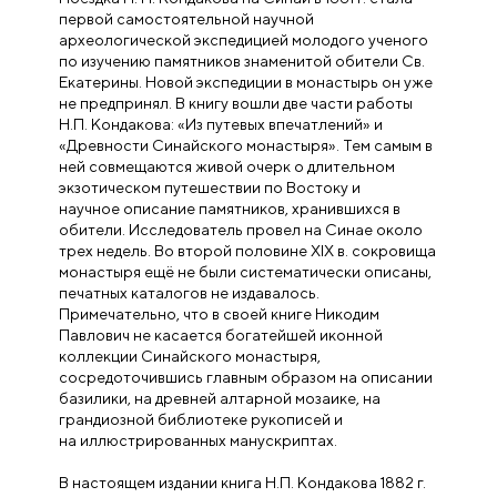
первой самостоятельной научной
археологической экспедицией молодого ученого
по изучению памятников
знаменитой обители Св.
Екатерины. Новой экспедиции в монастырь он уже
не
предпринял. В книгу вошли две части работы
Н.П. Кондакова: «Из путевых впе
чатлений» и
«Древности Синайского монастыря». Тем самым в
ней совмещают
ся живой очерк о длительном
экзотическом путешествии по Востоку и
научное
описание памятников, хранившихся в
обители. Исследователь провел на Синае
около
трех недель. Во второй половине XIX в. сокровища
монастыря ещё не были
систематически описаны,
печатных каталогов не издавалось.
Примечательно, что
в своей книге Никодим
Павлович не касается богатейшей иконной
коллекции
Синайского монастыря,
сосредоточившись главным образом на описании
бази
лики, на древней алтарной мозаике, на
грандиозной библиотеке рукописей и
на
иллюстрированных манускриптах.
В настоящем издании книга Н.П. Кондакова 1882 г.