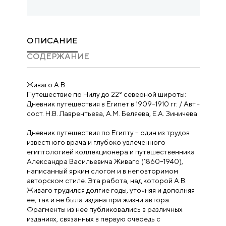
ОПИСАНИЕ
CОДЕРЖАНИЕ
Живаго А.В.
Путешествие по Нилу до 22° северной широты:
Дневник путешествия в Египет в 1909–1910 гг. / Авт.-
сост. Н.В. Лаврентьева, А.М. Беляева, Е.А. Зиничева.
Дневник путешествия по Египту – один из трудов
известного врача и глубоко увлеченного
египтологией коллекционера и путешественника
Александра Васильевича Живаго (1860–1940),
написанный ярким слогом и в неповторимом
авторском стиле. Эта работа, над которой А.В.
Живаго трудился долгие годы, уточняя и дополняя
ее, так и не была издана при жизни автора.
Фрагменты из нее публиковались в различных
изданиях, связанных в первую очередь с