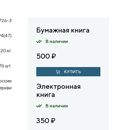
726-3
Бумажная книга
94(47)
В наличии
20 кг.
500
₽
76 шт.
КУПИТЬ
оссии
Электронная
еркви
книга
В наличии
350
₽