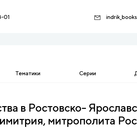
8-01
indrik_book
Тематики
Серии
тва в Ростовско- Ярославс
имитрия, митрополита Рос