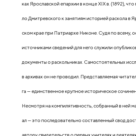
ках Ярославской епархии в конце XIX в. (1892), что
ло Дмитревского к занятиям историей раскола в Я
ском крае при Патриархе Никоне. Судя по всему, 
источниками сведений для него служили опублик
документы о раскольниках. Самостоятельных исс
в архивах он не проводил. Представляемая читате
га — единственное крупное историческое сочинен
Несмотря на компилятивность, собранный в ней м
ал — это последовательно составленный свод дос
автору свидетельств о первых учителях и деятеля