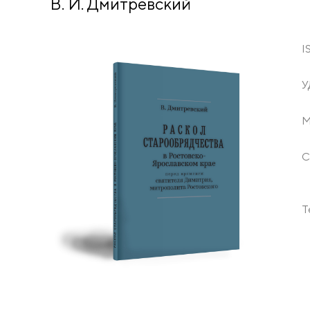
В. И. Дмитревский
I
У
М
С
Т