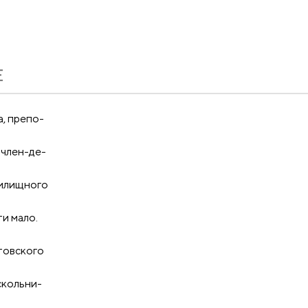
Е
, препо-
 член-де-
чилищного
ти мало.
товского
скольни-