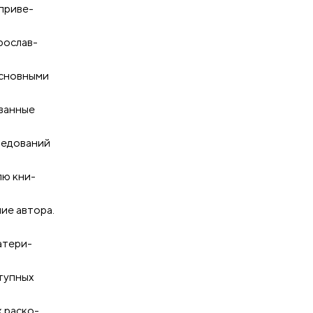
 приве-
рослав-
основными
ованные
ледований
лю кни-
ие автора.
атери-
тупных
х раско-