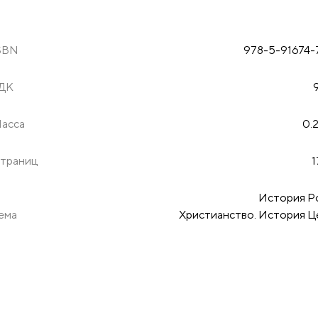
SBN
978-5-91674-
ДК
асса
0.2
траниц
1
История Р
ема
Христианство. История Ц