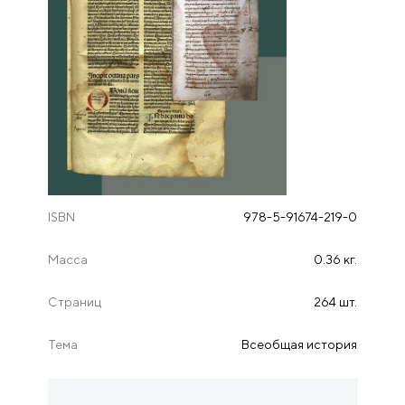
ISBN
978-5-91674-219-0
Масса
0.36 кг.
Страниц
264 шт.
Тема
Всеобщая история