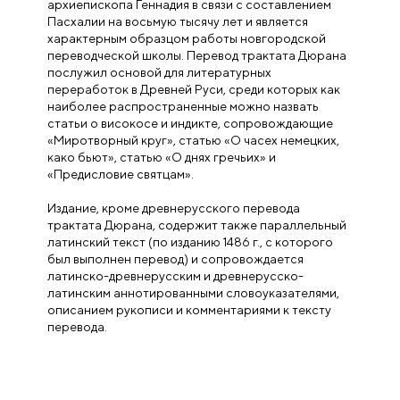
архиепископа Геннадия в связи с составлением
Пасхалии на восьмую тысячу лет и является
характерным образцом работы новгородской
переводческой школы. Перевод трактата Дюрана
послужил основой для литературных
переработок в Древней Руси, среди которых как
наиболее распространенные можно назвать
статьи о високосе и индикте, сопровождающие
«Миротворный круг», статью «О часех немецких,
како бьют», статью «О днях гречьих» и
«Предисловие святцам».
Издание, кроме древнерусского перевода
трактата Дюрана, содержит также параллельный
латинский текст (по изданию 1486 г., с которого
был выполнен перевод) и сопровождается
латинско-древнерусским и древнерусско-
латинским аннотированными словоуказателями,
описанием рукописи и комментариями к тексту
перевода.