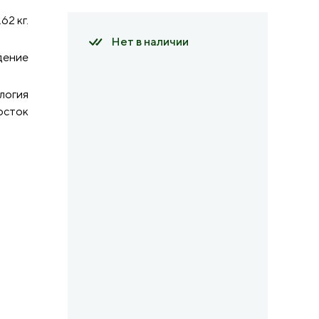
.62 кг.
Нет в наличии
дение
логия
осток