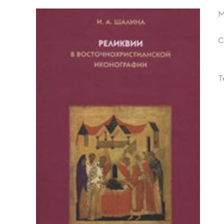
М
С
Т