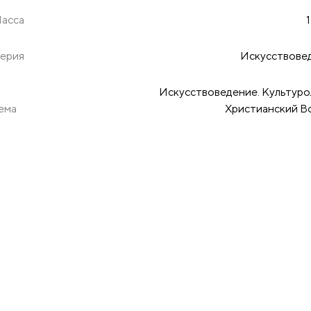
асса
1
ерия
Искусствове
Искусствоведение. Культуро
ема
Христианский В