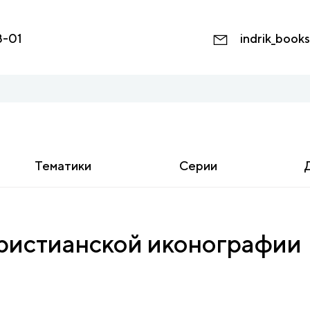
8-01
indrik_book
Тематики
Серии
христианской иконографии