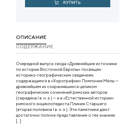
КУПИТЬ
ОПИСАНИЕ
CОДЕРЖАНИЕ
Очередной выпуск свода «Древнейшие источники
по истории Восточной Европы» посвящен
историко-географическим сведениям,
содержащимся в «Хорографии» Помпония Мелы —
древнейшем из сохранившихся целиком
географических сочинений римских авторов
(середина I в. н. э.) — и в «Естественной истории»
римского энциклопедиста Плиния Старшего
(вторая половина I в. н. э.). Эти памятники дают
достаточно полное представление о тех знаниях
[…]