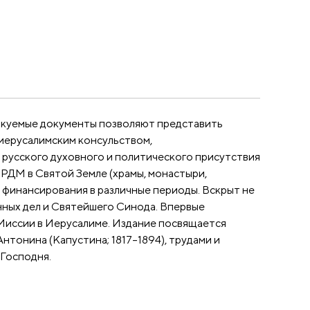
ликуемые документы позволяют представить
 иерусалимским консульством,
усского духовного и политического присутствия
 РДМ в Святой Земле (храмы, монастыри,
 финансирования в различные периоды. Вскрыт не
ных дел и Святейшего Синода. Впервые
Миссии в Иерусалиме. Издание посвящается
тонина (Капустина; 1817–1894), трудами и
 Господня.