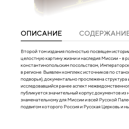
ОПИСАНИЕ
CОДЕРЖАНИ
Второй том издания полностью посвящен истории
целостную картину жизни и наследия Миссии – в р
константинопольским посольством, Императорск
в регионе. Выявлен комплекс источников по стан
подворья), документально прослежена структура 
исследовавшийся ранее аспект межведомственног
публикуется значительный корпус документов из
знаменательному для Миссии и всей Русской Пале
подвигом которого Россия и Русская Церковь и н