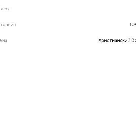
асса
траниц
10
ема
Христианский В