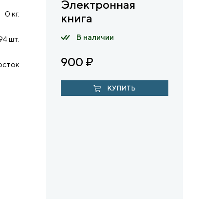
Электронная
0 кг.
книга
В наличии
94 шт.
900
₽
осток
КУПИТЬ