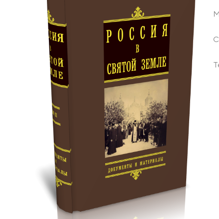
М
С
Т