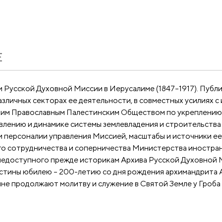
Е
 Русской Духовной Миссии в Иерусалиме (1847–1917). Пуб
азличных секторах ее деятельности, в совместных усилиях с
им Православным Палестинским Обществом по укреплению р
овлению и динамике системы землевладения и строительства
и персоналии управления Миссией, масштабы и источники ее
о сотрудничества и соперничества Министерства иностран
 недоступного прежде историкам Архива Русской Духовной 
стины юбилею – 200-летию со дня рождения архимандрита Ан
ыне продолжают молитву и служение в Святой Земле у Гроба