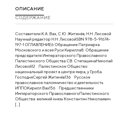
ОПИСАНИЕ
CОДЕРЖАНИЕ
Составители К.А. Вах, С.Ю. Житенёв, Н.Н. Лисовой
Научный редактор Н.Н. ЛисовойSBN 978-5-91674-
197-1 ОГЛАВЛЕНИЕ6 Обращение Патриарха
Московского и всея Руси Кирилла8 Обращение
председателя Императорского Православного
Палестинского Общества СВ. СтепашинаНиколай
Лисовой12 Палестинское Общество:
национальный проект в центре мира, у Гроба
ГосподняСергей Житенёв136 Русское
православное паломничество и деятельность
ИППОКирилл Вах156 Предшественники
Императорского ПравославногоПалестинского
Общества: великий князь Константин Николаевич
[…]