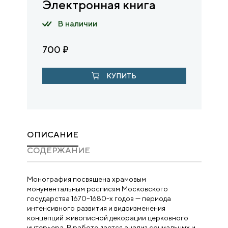
Электронная книга
В наличии
700
₽
КУПИТЬ
ОПИСАНИЕ
CОДЕРЖАНИЕ
Монография посвящена храмовым
монументальным росписям Московского
государства 1670–1680-х годов — периода
интенсивного развития и видоизменения
концепций живописной декорации церковного
интерьера. В работе дается анализ социальных и