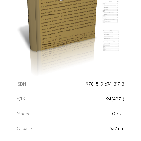
ISBN
978-5-91674-317-3
УДК
94(497.1)
Масса
0.7 кг.
Страниц
632 шт.