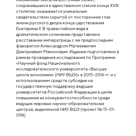
сохранившаяся в единственном списке конца XVIII
столетия, оказывается уникальным
свидетельством скрытой от посторонних глаз
жизни русского двора конца царствования
Екатерины II. В травестийном виде в
драматическом сочинении представлено
расставание императрицы с ее предпоследним
фаворитом Александром Матвеевичем
Дмитриевым-Мамоновым. Издание подготовлено в
рамках проведения исследования по Программе
«Научный фонд Национального
исследовательского университета «Высшая
школа экономики» (НИУ ВШЭ)» в 2015–2016 гг. и с
использованием средств субсидии на
государственную поддержку ведущих
университетов Российской Федерации в целях
повышения их конкурентоспособности среди
ведущих мировых научно-образовательных
центров, выделенной НИУ ВШЭ (проект № 15-01-
0114).