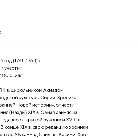
Е
 год (1741–1763) /
ри участии
00 с., илл.
III в. цирюльником Ахмадом
родской культуры Сирии. Хроника
ранней Новой истории», отчасти
я (Нахды) XIX в. Самая ранняя из
недавно открытой рукописи XVIII в.
 В конце XIX в. свою редакцию хроники
ератор Мухаммад Саид ал-Касими. Хро-