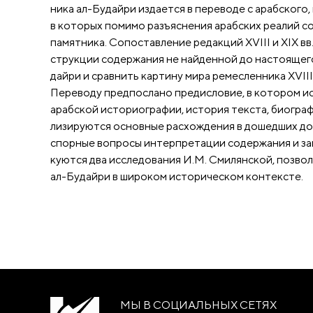
ника ал-Будайри издается в переводе с арабског
в которых помимо разъяснения арабских реалий с
памятника. Сопоставление редакций XVIII и XIX вв
струкции содержания не найденной до настоящег
дайри и сравнить картину мира ремесленника XVIII 
Переводу предпослано предисловие, в котором и
арабской историографии, история текста, биограф
лизируются основные расхождения в дошедших до
спорные вопросы интерпретации содержания и за
куются два исследования И.М. Смилянской, позв
ал-Будайри в широком историческом контексте.
МЫ В СОЦИАЛЬНЫХ СЕТЯХ