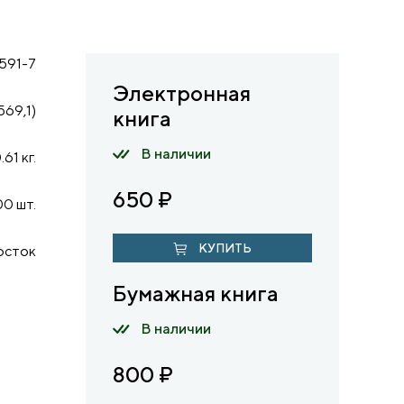
591-7
Электронная
569,1)
книга
В наличии
.61 кг.
650
₽
0 шт.
КУПИТЬ
осток
Бумажная книга
В наличии
800
₽