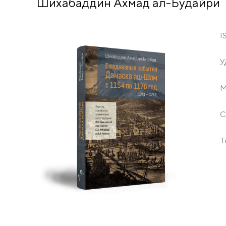
Шихабаддин Ахмад ал-Будайри
I
У
М
С
Т