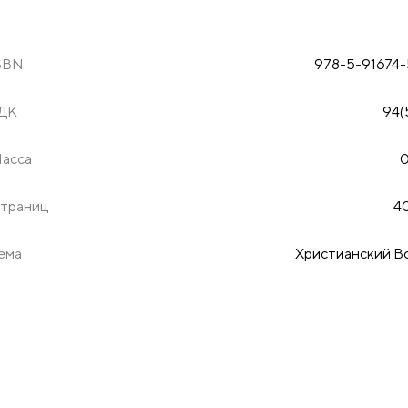
SBN
978-5-91674-
ДК
94(
асса
0
траниц
40
ема
Христианский В