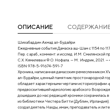
ОПИСАНИЕ
CОДЕРЖАНИ
Шихабаддин Ахмад ал-Будайри
Ежедневные события Дамаска аш-Шам с 1154 по 1176
Пер. с араб., коммент. и исслед. И.М. Смилянской п
С.Х. Кямилева и Ф.О. Нофала. — М.: Индрик, 2021. — 4
ISBN 978-5-91674-591-7
Хроника, написанная дамасским ремесленником XV
ал-Будайри, ценный памятник простонародной го
обладает характерными чертами историографии «
предвосхитившей идеологию арабского Возрождени
дошедших до нас редакций хроники сохранилась в 
из библиотеки Честера Битти (Дублин, Ирландия).
создал деятель Нахды, имам, преподаватель и лит