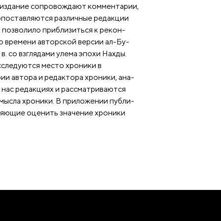
о, издание сопровождают комментарии,
опоставляются различные редакции
. позволило приблизиться к рекон-
о времени авторской версии ал-Бу-
в. со взглядами улема эпохи Нахды.
сследуются место хроники в
ии автора и редактора хроники, ана-
 нас редакциях и рассматриваются
мысла хроники. В приложении публи-
оляющие оценить значение хроники