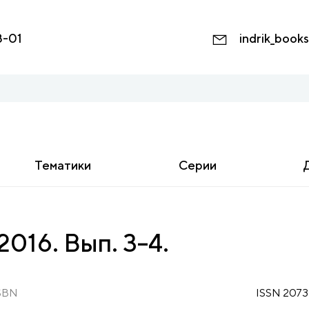
8-01
indrik_book
Тематики
Серии
016. Вып. 3–4.
SBN
ISSN 2073