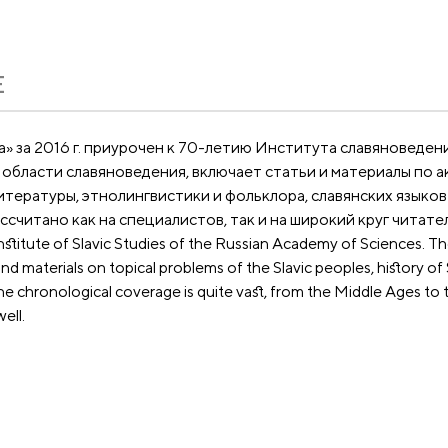
Е
а» за 2016 г. приурочен к 70-летию Института славяноведе
 области славяноведения, включает статьи и материалы по 
литературы, этнолингвистики и фольклора, славянских языко
итано как на специалистов, так и на широкий круг читателей. 
titute of Slavic Studies of the Russian Academy of Sciences. The 
 and materials on topical problems of the Slavic peoples, history of S
. The chronological coverage is quite vast, from the Middle Ages 
ell.