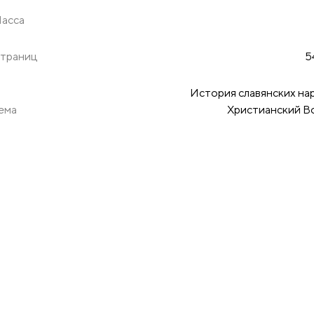
асса
траниц
5
История славянских на
ема
Христианский В