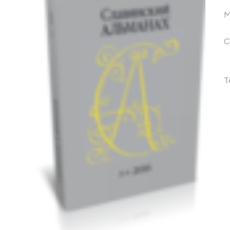
М
С
Т