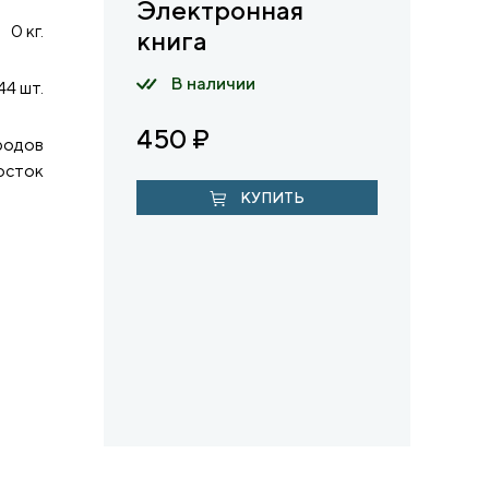
Электронная
0 кг.
книга
В наличии
44 шт.
450
₽
родов
осток
КУПИТЬ