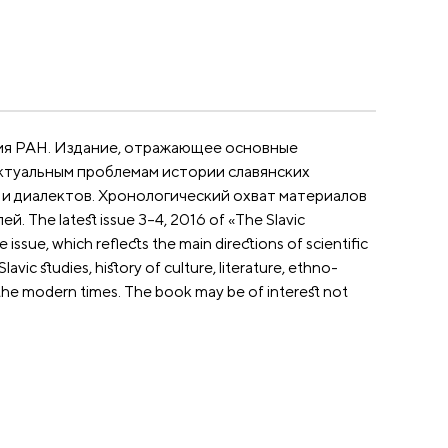
ния РАН. Издание, отражающее основные
актуальным проблемам истории славянских
в и диалектов. Хронологический охват материалов
The latest issue 3–4, 2016 of «The Slavic
issue, which reflects the main directions of scientific
lavic studies, history of culture, literature, ethno-
to the modern times. The book may be of interest not