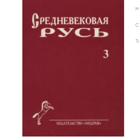
М
С
Т