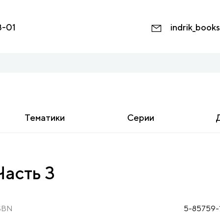
8-01
indrik_book
Тематики
Серии
Часть 3
SBN
5-85759-