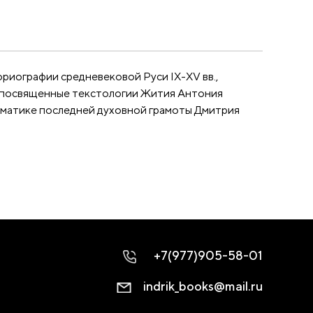
риографии средневековой Руси IX-XV вв.,
я, посвященные текстологии Жития Антония
ломатике последней духовной грамоты Дмитрия
+7(977)905-58-01
indrik_books@mail.ru