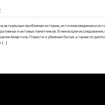
Е
а актуальным проблемам истории, источниковедения и исто
ративных и актовых памятников. В нее вошли исследовани
оргия Амартола, Повести о убиении Батыя, а также по дип
 […]