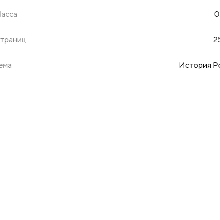
асса
0
траниц
2
ема
История Р