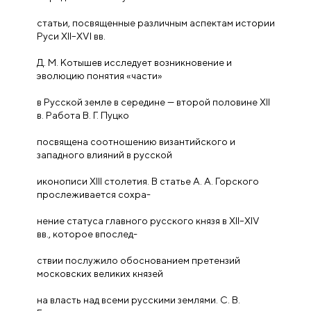
статьи, посвященные различным аспектам истории
Руси XII–XVI вв.
Д. М. Котышев исследует возникновение и
эволюцию понятия «части»
в Русской земле в середине — второй половине XII
в. Работа В. Г. Пуцко
посвящена соотношению византийского и
западного влияний в русской
иконописи XIII столетия. В статье А. А. Горского
прослеживается сохра-
нение статуса главного русского князя в XII–XIV
вв., которое впослед-
ствии послужило обоснованием претензий
московских великих князей
на власть над всеми русскими землями. С. В.