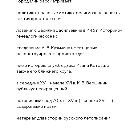
Городилин рассматривает
политико-правовые и этико-религиозные аспекты
снятия крестного це-
лования с Василия Васильевича в 1446 г. Историко-
генеалогическое ис-
следование А. В. Кузьмина имеет целью
реконструировать происхожде-
ние и историю службы дьяка Ивана Котова, а
также его ближнего круга,
в середине XV – начале XVI в. К. В. Вершинин
публикует сокращенный
летописный свод 70‑х гг. XV в. (в списке XVIII в.),
содержащий новый
материал для истории русского летописания.