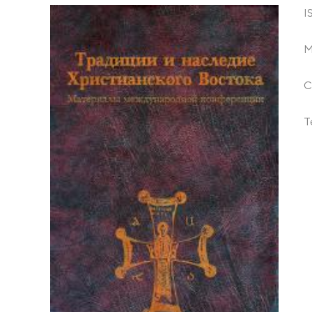
I
М
С
Т