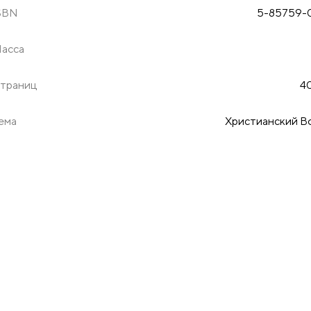
SBN
5-85759-
асса
траниц
40
ема
Христианский В