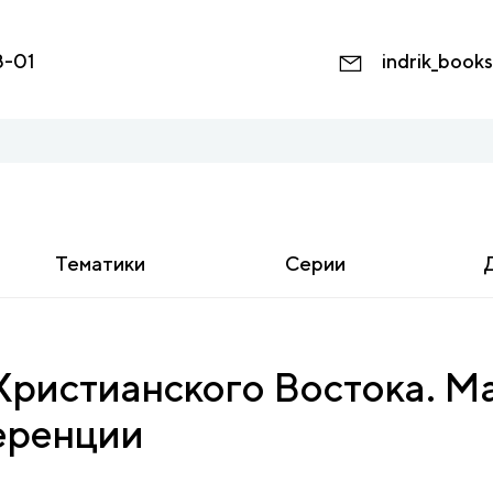
8-01
indrik_book
Тематики
Серии
Христианского Востока. 
еренции