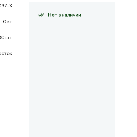
037-X
Нет в наличии
0 кг.
0 шт.
осток