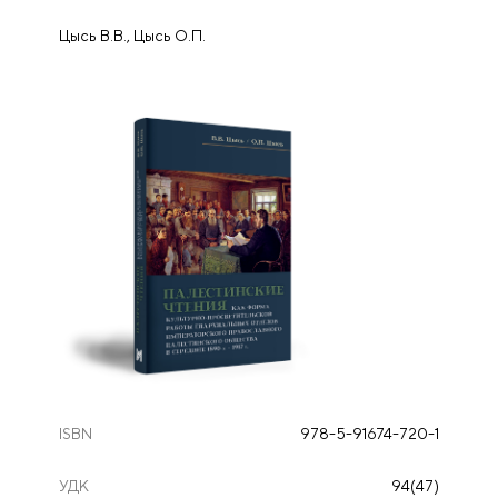
Цысь В.В., Цысь О.П.
ISBN
978-5-91674-720-1
УДК
94(47)