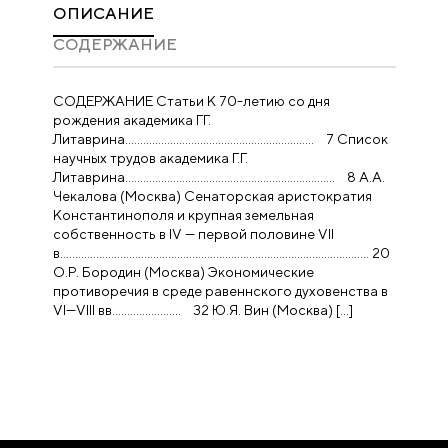
ОПИСАНИЕ
CОДЕРЖАНИЕ
СОДЕРЖАНИЕ Статьи К 70-летию со дня
рождения академика ГГ.
Литаврина……………………………………………………… 7 Список
научных трудов академика Г.Г.
Литаврина……………………………………………………………. 8 А.А.
Чекалова (Москва) Сенаторская аристократия
Константинополя и крупная земельная
собственность в IV — первой половине VII
в…………………………………………………………………………………………. 20
О.Р. Бородин (Москва) Экономические
противоречия в среде равеннского духовенства в
VI—VIII вв………………….. 32 Ю.Я. Вин (Москва) […]