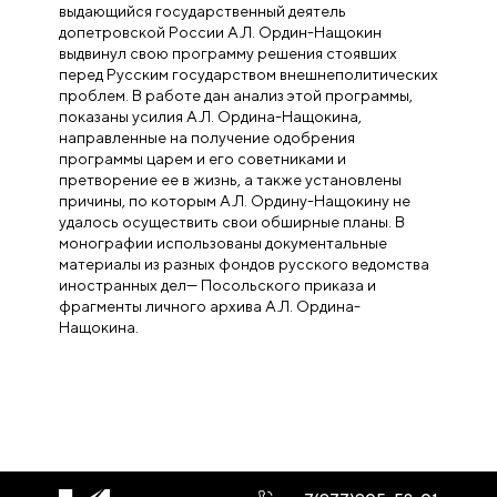
выдающийся государственный деятель
допетровской России А.Л. Ордин-Нащокин
выдвинул свою программу решения стоявших
перед Русским государством внешнеполитических
проблем. В работе дан анализ этой программы,
показаны усилия А.Л. Ордина-Нащокина,
направленные на получение одобрения
программы царем и его советниками и
претворение ее в жизнь, а также установлены
причины, по которым А.Л. Ордину-Нащокину не
удалось осуществить свои обширные планы. В
монографии использованы документальные
материалы из разных фондов русского ведомства
иностранных дел— Посольского приказа и
фрагменты личного архива А.Л. Ордина-
Нащокина.