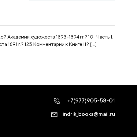
й Академии художеств 1893–1894 гг.? 10 Часть I.
ста 1891 г.? 125 Комментарии к Книге II? […]
+7(977)905-58-01
indrik_books@mail.ru