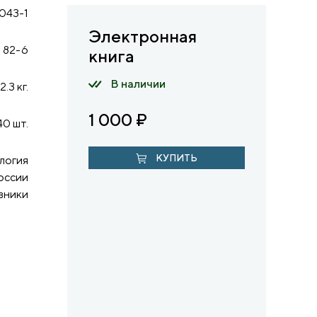
043-1
Электронная
82-6
книга
В наличии
2.3 кг.
1 000
₽
40 шт.
КУПИТЬ
логия
оссии
вники