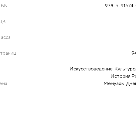
SBN
978-5-91674-
ДК
асса
траниц
9
Искусствоведение. Культуро
История Р
ема
Мемуары. Дне