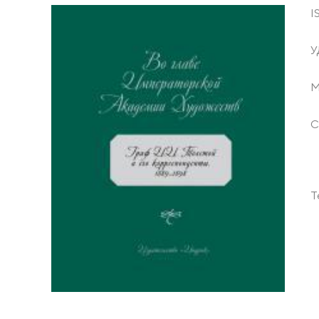
I
У
М
С
Т