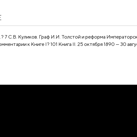
Е
7 С.В. Куликов. Граф И.И. Толстой и реформа Императорско
Комментарии к Книге I? 101 Книга II. 25 октября 1890 — 30 авгу