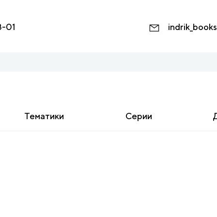
8-01
indrik_book
Тематики
Серии