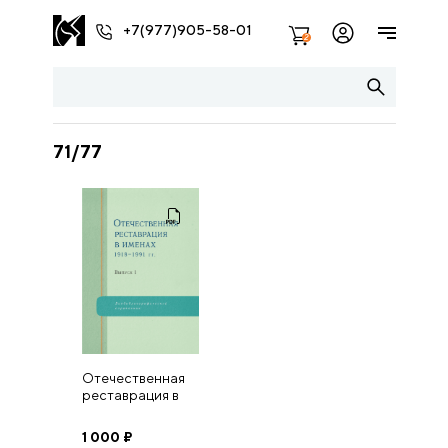
+7(977)905-58-01
2
71/77
Отечественная
реставрация в
именах 1918–1991
гг. Выпуск I.
1 000
₽
Московские