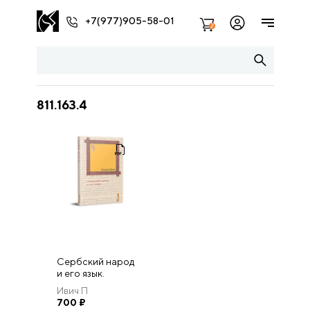
+7(977)905-58-01
2
811.163.4
Сербский народ
и его язык.
Ивич П
700
₽