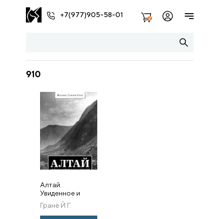
+7(977)905-58-01
2
910
Алтай.
Увиденное и
пережитое в
Гранё Й.Г.
годы странствий