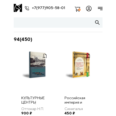
+7(977)905-58-01
2
94(450)
КУЛЬТУРНЫЕ
Российская
ЦЕНТРЫ
империя и
СТАРОЙ
Генуэзская
Оттокар Н.П.
Синигалья
ИТАЛИИ:
республика:
900
₽
Роберто
450
₽
ВЕНЕЦИЯ,
история