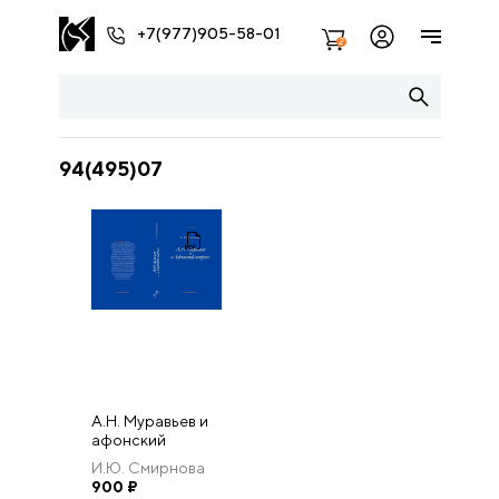
+7(977)905-58-01
2
94(495)07
А.Н. Муравьев и
афонский
вопрос
И.Ю. Смирнова
900
₽