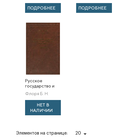
осуществления.
конце XVI —
ПОДРОБНЕЕ
ПОДРОБНЕЕ
Первой
Половине XVII ...
Русское
государство и
его западные
Флоря Б. Н.
соседи (1655–
1661 гг.)
НЕТ В
НАЛИЧИИ
Элементов на странице:
20