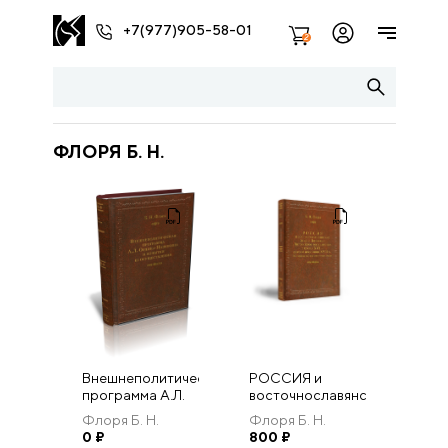
+7(977)905-58-01
2
ФЛОРЯ Б. Н.
Внешнеполитическая
РОССИЯ и
программа А.Л.
восточнославянские
Ордина-
земли Польско-
Флоря Б. Н.
Флоря Б. Н.
Нащокина и
литовского
0
₽
800
₽
попытки ее
государства в