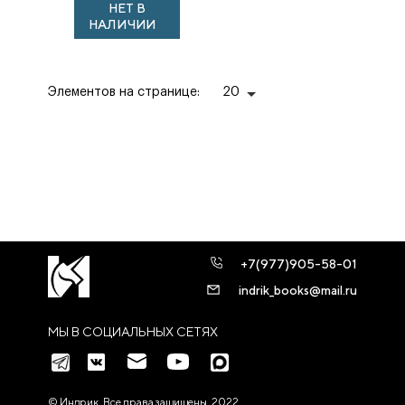
НЕТ В
Акафистом» из
НАЛИЧИИ
Успенского
собора Мо...
Элементов на странице:
20
+7(977)905-58-01
indrik_books@mail.ru
МЫ В СОЦИАЛЬНЫХ СЕТЯХ
© Индрик. Все права защищены, 2022