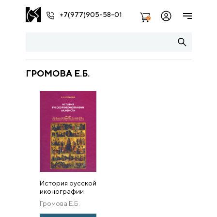
+7(977)905-58-01
2
ГРОМОВА Е.Б.
История русской
иконографии
Акафиста. Икона
Громова Е.Б.
«Похвала
Богоматери с