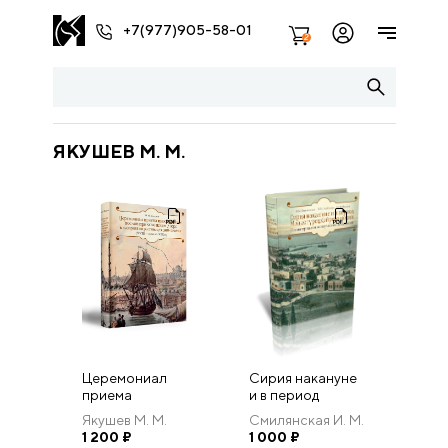
+7(977)905-58-01
2
ЯКУШЕВ М. М.
Церемониал
Сирия накануне
приема
и в период
иностранных
Младотурецкой
Якушев М. М.
Смилянская И. М.
послов при
революции. По
1 200
₽
1 000
₽
османском
материалам