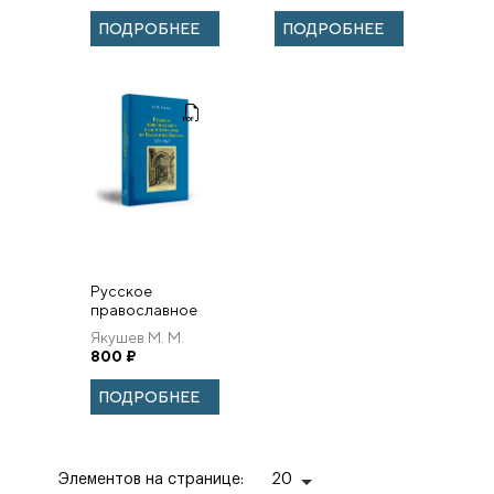
дворе в
консульских
ПОДРОБНЕЕ
ПОДРОБНЕЕ
восприятии
донесений.
российских
дипломатов
Русское
православное
паломничество
Якушев М. М.
на Ближний
800
₽
Восток в
контексте
ПОДРОБНЕЕ
османо-
российских
отношений
(1774–1...
Элементов на странице:
20