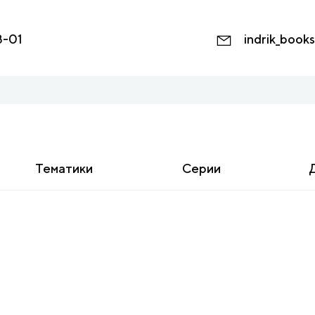
8-01
indrik_book
Тематики
Серии