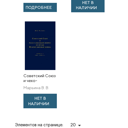
НЕТ В
человек. 1884–
войны. 1939–1945
ПОДРОБНЕЕ
НАЛИЧИИ
1948
гг. Книга 1. 1939–
19...
Советский Союз
и чехо-
словацкий
Марьина В. В.
вопрос во время
Второй мировой
НЕТ В
войны. 1939–1945
НАЛИЧИИ
гг. Книга 2. 1941–
19...
Элементов на странице:
20