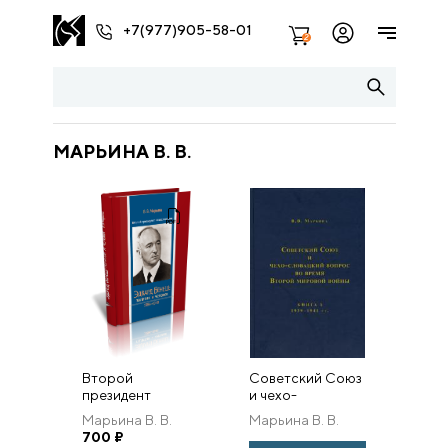
+7(977)905-58-01
2
МАРЬИНА В. В.
Второй
Советский Союз
президент
и чехо-
Чехословакии
словацкий
Марьина В. В.
Марьина В. В.
Эдвард Бенеш:
вопрос во время
700
₽
политик и
Второй мировой