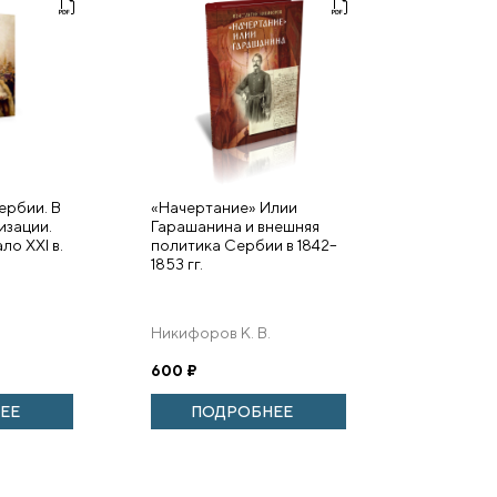
ербии. В
«Начертание» Илии
изации.
Гарашанина и внешняя
ло XXI в.
политика Сербии в 1842–
1853 гг.
Никифоров К. В.
600
₽
ЕЕ
ПОДРОБНЕЕ