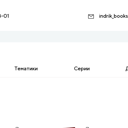
8-01
indrik_book
Тематики
Серии