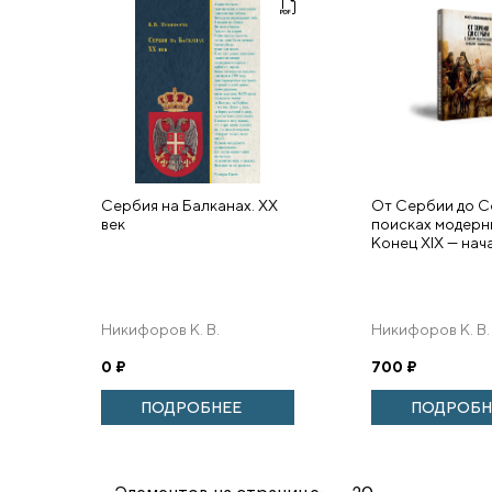
Сербия на Балканах. XX
От Сербии до С
век
поисках модерн
Конец XIX — нача
Никифоров К. В.
Никифоров К. В.
0
₽
700
₽
ПОДРОБНЕЕ
ПОДРОБН