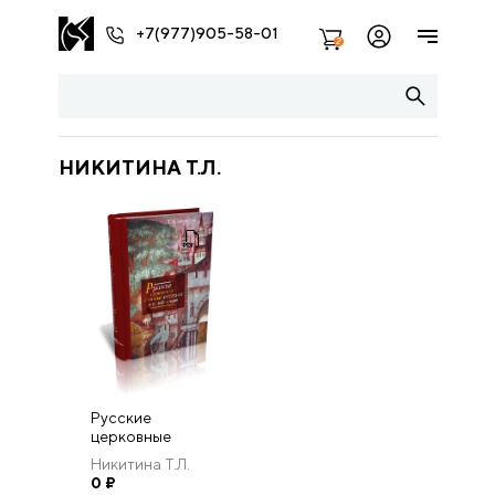
+7(977)905-58-01
2
НИКИТИНА Т.Л.
Русские
церковные
стенные росписи
Никитина Т.Л.
1670–1680-х
0
₽
годов