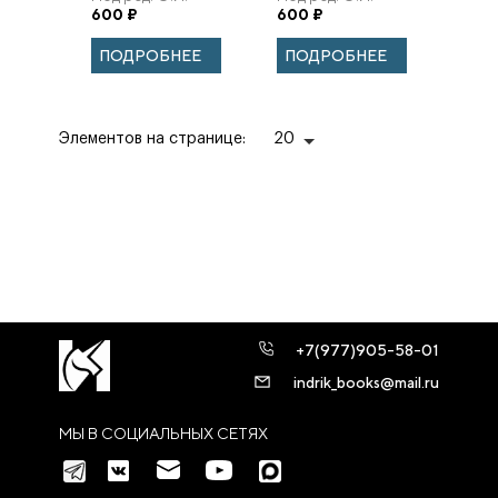
истории — 2020.
истории — 2019.
Тогоевой и И.Н.
600
₽
Тогоевой и И.Н.
600
₽
Вып. 15.
Вып.14
Данилевского
Данилевского
ПОДРОБНЕЕ
ПОДРОБНЕЕ
Элементов на странице:
20
+7(977)905-58-01
indrik_books@mail.ru
МЫ В СОЦИАЛЬНЫХ СЕТЯХ